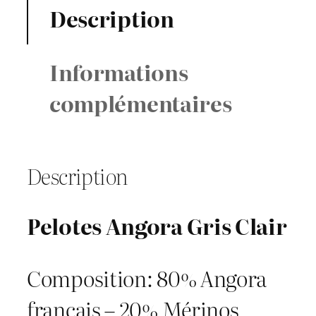
Description
t
i
Informations
t
complémentaires
é
d
Description
e
P
Pelotes Angora Gris Clair
e
l
Composition: 80% Angora
o
français – 20% Mérinos