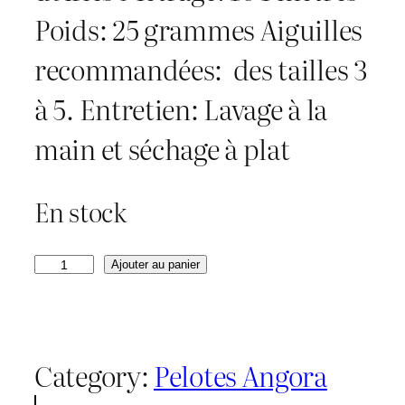
Poids: 25 grammes Aiguilles
recommandées: des tailles 3
à 5. Entretien: Lavage à la
main et séchage à plat
En stock
q
Ajouter au panier
u
a
Category:
Pelotes Angora
n