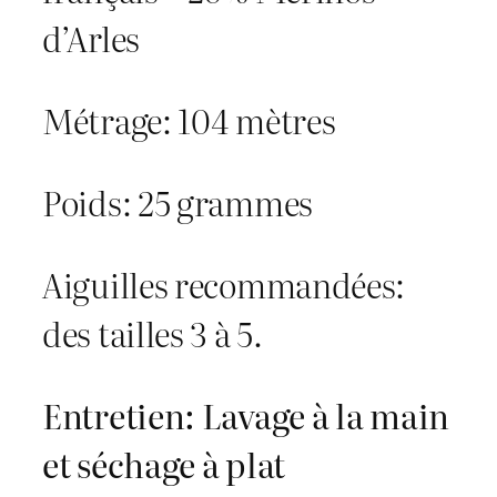
t
d’Arles
e
Métrage: 104 mètres
s
A
Poids: 25 grammes
n
g
Aiguilles recommandées:
o
des tailles 3 à 5.
r
Entretien: Lavage à la main
a
et séchage à plat
G